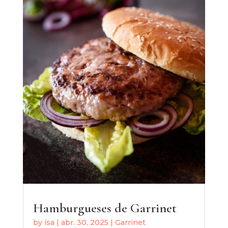
Hamburgueses de Garrinet
by
isa
|
abr. 30, 2025
|
Garrinet